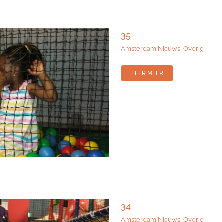
35
Amsterdam Nieuws
,
Overig
LEER MEER
34
Amsterdam Nieuws
,
Overig