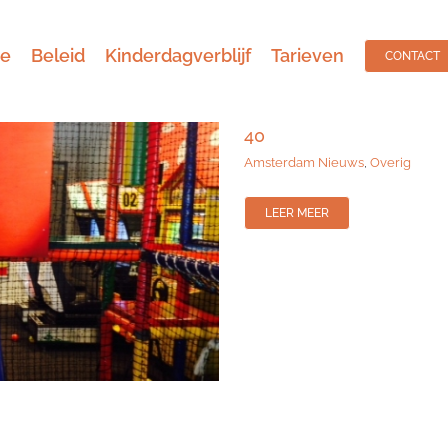
ie
Beleid
Kinderdagverblijf
Tarieven
CONTACT
40
Amsterdam Nieuws
,
Overig
LEER MEER