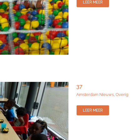
LEER MEER
37
Amsterdam Nieuws
,
Overig
LEER MEER