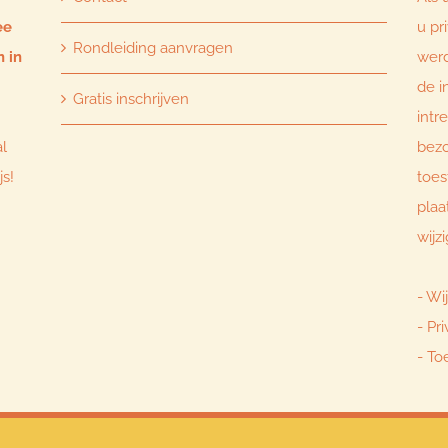
ee
u pr
Rondleiding aanvragen
n in
werd
de i
Gratis inschrijven
intr
al
bezo
js!
toe
plaa
wijz
-
Wij
-
Pri
-
To
t 2025 't Sprookjesland | All Rights Reserved | Website created & developed by
KD