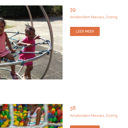
39
Amsterdam Nieuws
,
Overig
LEER MEER
38
Amsterdam Nieuws
,
Overig