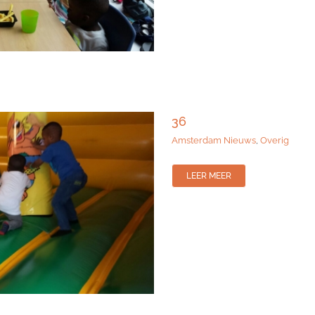
36
Amsterdam Nieuws
,
Overig
LEER MEER