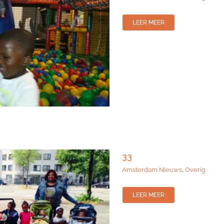
LEER MEER
33
Amsterdam Nieuws
,
Overig
LEER MEER