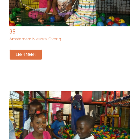
35
Amsterdam Nieuws
,
Overig
LEER MEER