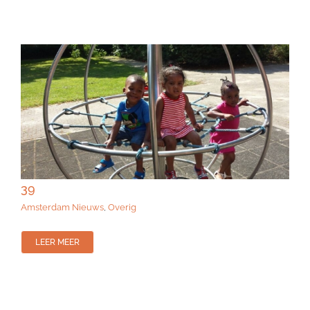
39
Amsterdam Nieuws
,
Overig
LEER MEER