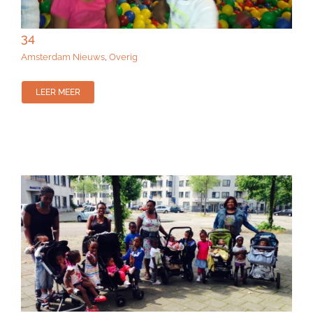
34
Amsterdam Nieuws
,
Overig
LEER MEER