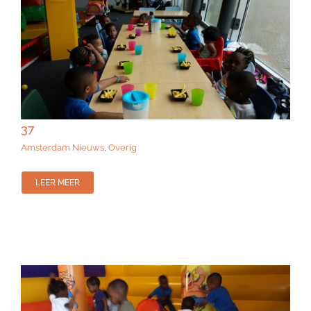
37
Amsterdam Nieuws
,
Overig
LEER MEER