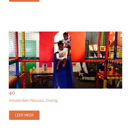
40
Amsterdam Nieuws
,
Overig
LEER MEER