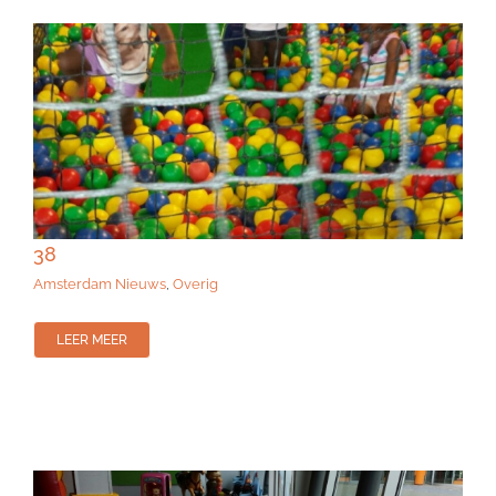
38
Amsterdam Nieuws
,
Overig
LEER MEER