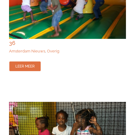
36
Amsterdam Nieuws
,
Overig
LEER MEER