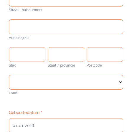
+
Straat + huisnummer
huisnummer
Adresregel
2
Adresregel 2
Stad
Staat
Postcode
/
Stad
Staat / provincie
Postcode
provincie
Land
Land
Geboortedatum
*