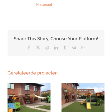
Materiaal
Share This Story, Choose Your Platform!
Facebook
X
Reddit
LinkedIn
Tumblr
Vk
E-
mail
Gerelateerde projecten