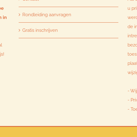
ee
u pr
Rondleiding aanvragen
n in
werd
de i
Gratis inschrijven
intr
al
bezo
js!
toe
plaa
wijz
-
Wij
-
Pri
-
To
t 2025 't Sprookjesland | All Rights Reserved | Website created & developed by
KD