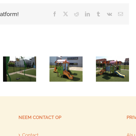
latform!
Facebook
X
Reddit
LinkedIn
Tumblr
Vk
E-
mail
NEEM CONTACT OP
PRI
Contact
Als 